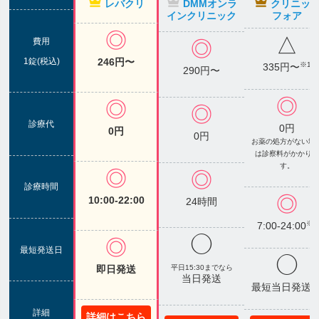
レバクリ
DMMオンラ
クリニッ
インクリニック
フォア
◎
△
費用
◎
1錠(税込)
246円〜
※1
335円〜
290円〜
◎
◎
◎
診療代
0円
0円
0円
お薬の処方がない場
は診察料がかかり
す。
◎
◎
診療時間
◎
10:00-22:00
24時間
※2
7:00-24:00
◯
◎
最短発送日
◯
平日15:30までなら
即日発送
当日発送
※
最短当日発送
詳細
詳細はこちら